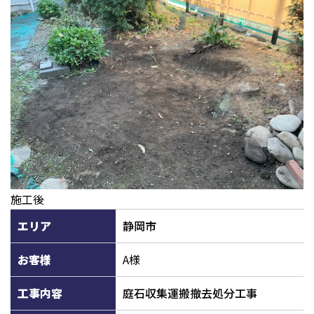
施工後
エリア
静岡市
お客様
A様
工事内容
庭石収集運搬撤去処分工事