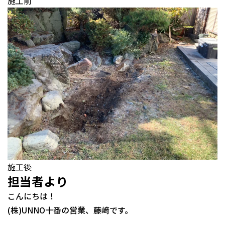
施工前
施工後
担当者より
こんにちは！
(株)UNNO十番の営業、藤﨑です。