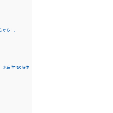
らから！」
年木造住宅の解体