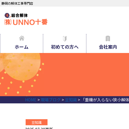
静岡の解体工事専門店
ホーム
初めての方へ
会社案内
HOME
>
現場ブログ
>
豆知識
>
「重機が入らない狭小解体
豆知識