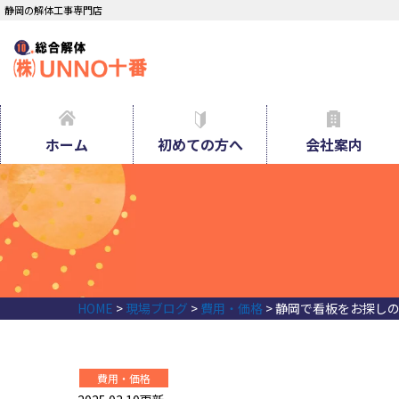
静岡の解体工事専門店
ホーム
初めての方へ
会社案内
HOME
>
現場ブログ
>
費用・価格
>
静岡で看板をお探しの
費用・価格