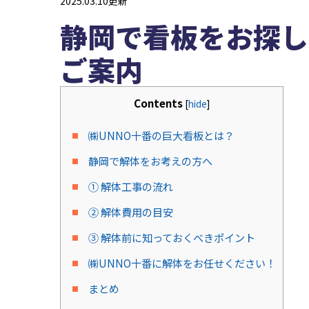
2025.03.10更新
静岡で看板をお探し
ご案内
Contents
[
hide
]
㈱UNNO十番の巨大看板とは？
静岡で解体をお考えの方へ
① 解体工事の流れ
② 解体費用の目安
③ 解体前に知っておくべきポイント
㈱UNNO十番に解体をお任せください！
まとめ