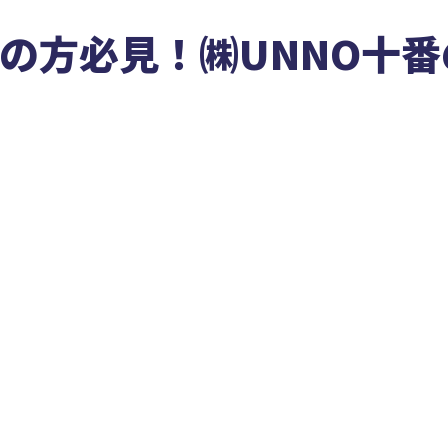
の方必見！㈱UNNO十